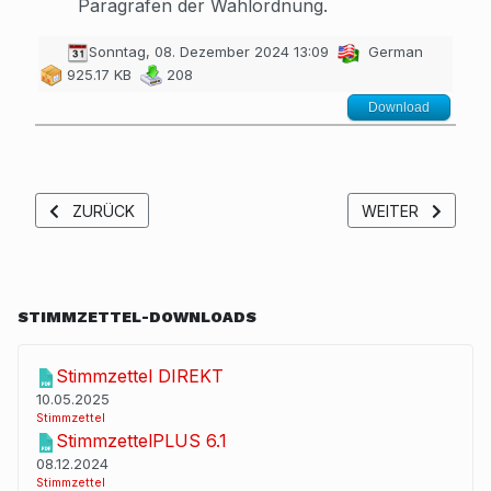
Paragrafen der Wahlordnung.
Sonntag, 08. Dezember 2024 13:09
German
925.17 KB
208
Download
VORHERIGER BEITRAG: VOR DEM START
NÄCHSTER BEITR
ZURÜCK
WEITER
STIMMZETTEL-DOWNLOADS
Stimmzettel DIREKT
10.05.2025
Stimmzettel
StimmzettelPLUS 6.1
08.12.2024
Stimmzettel